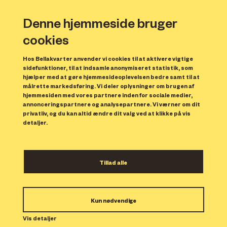
Denne hjemmeside bruger
cookies
Hos Bellakvarter anvender vi cookies til at aktivere vigtige
sidefunktioner, til at indsamle anonymiseret statistik, som
hjælper med at gøre hjemmesideoplevelsen bedre samt til at
målrette markedsføring. Vi deler oplysninger om brugen af
hjemmesiden med vores partnere inden for sociale medier,
annonceringspartnere og analysepartnere. Vi værner om dit
privatliv, og du kan altid ændre dit valg ved at klikke på vis
detaljer.
Nadinehus
Tillad alle
Nadinehus er tegnet af Mangor & Nagel Arkitekter med
Kun nødvendige
afsæt i at skabe rammer for det gode liv i Bellakvarter.
Vis detaljer
Boligudbuddet er varieret og imødekommer