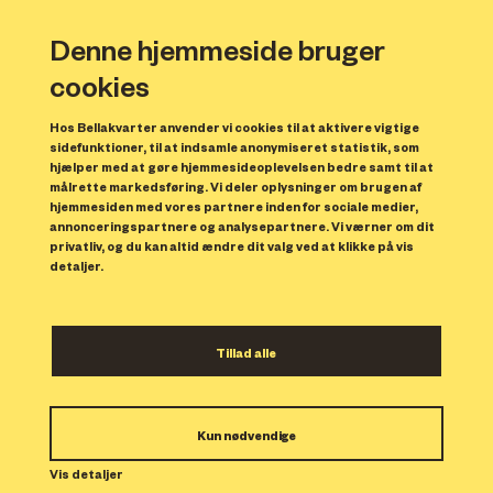
Denne hjemmeside bruger
cookies
Hos Bellakvarter anvender vi cookies til at aktivere vigtige
sidefunktioner, til at indsamle anonymiseret statistik, som
hjælper med at gøre hjemmesideoplevelsen bedre samt til at
målrette markedsføring. Vi deler oplysninger om brugen af
hjemmesiden med vores partnere inden for sociale medier,
annonceringspartnere og analysepartnere. Vi værner om dit
privatliv, og du kan altid ændre dit valg ved at klikke på vis
detaljer.
Caféen Mig & Annie
Tillad alle
kommer til Bellakvarter
Kun nødvendige
Vis detaljer
I starten af 2024 åbner caféen
Mig & Annie
i