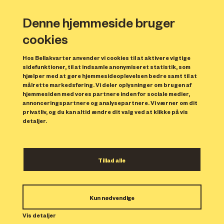
Denne hjemmeside bruger
cookies
Hos Bellakvarter anvender vi cookies til at aktivere vigtige
sidefunktioner, til at indsamle anonymiseret statistik, som
hjælper med at gøre hjemmesideoplevelsen bedre samt til at
målrette markedsføring. Vi deler oplysninger om brugen af
hjemmesiden med vores partnere inden for sociale medier,
annonceringspartnere og analysepartnere. Vi værner om dit
privatliv, og du kan altid ændre dit valg ved at klikke på vis
detaljer.
Kvindelige forfattere
Tillad alle
lægger navn til veje i
Bellakvarter
Kun nødvendige
Ni veje og en plads i Bellakvarter har nu
Vis detaljer