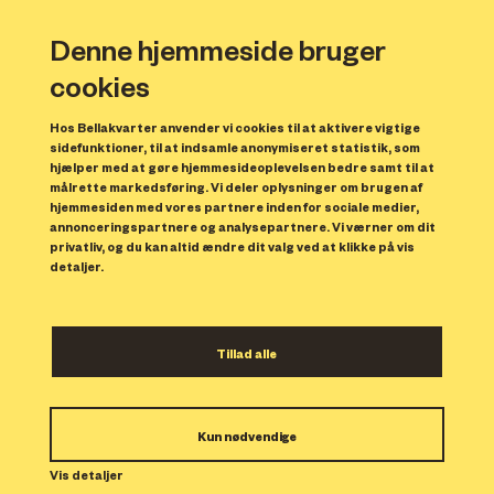
Denne hjemmeside bruger
cookies
Hos Bellakvarter anvender vi cookies til at aktivere vigtige
sidefunktioner, til at indsamle anonymiseret statistik, som
hjælper med at gøre hjemmesideoplevelsen bedre samt til at
målrette markedsføring. Vi deler oplysninger om brugen af
hjemmesiden med vores partnere inden for sociale medier,
annonceringspartnere og analysepartnere. Vi værner om dit
privatliv, og du kan altid ændre dit valg ved at klikke på vis
detaljer.
København får nyt gastro
Tillad alle
hotspot med japansk-
inspireret køkkenkunst
Kun nødvendige
og byens vildeste udsigt
Vis detaljer