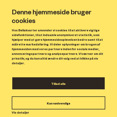
Denne hjemmeside bruger
cookies
Hos Bellakvarter anvender vi cookies til at aktivere vigtige
sidefunktioner, til at indsamle anonymiseret statistik, som
hjælper med at gøre hjemmesideoplevelsen bedre samt til at
målrette markedsføring. Vi deler oplysninger om brugen af
hjemmesiden med vores partnere inden for sociale medier,
annonceringspartnere og analysepartnere. Vi værner om dit
privatliv, og du kan altid ændre dit valg ved at klikke på vis
detaljer.
Rejsegilde for Halldorhus
Tillad alle
i Bellakvarter
Tirsdag den 7. november var der
Kun nødvendige
rejsegilde for Halldorhus i Bellakvarter.
Vis detaljer