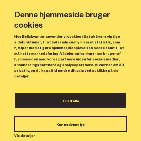
Denne hjemmeside bruger
cookies
Hos Bellakvarter anvender vi cookies til at aktivere vigtige
sidefunktioner, til at indsamle anonymiseret statistik, som
hjælper med at gøre hjemmesideoplevelsen bedre samt til at
målrette markedsføring. Vi deler oplysninger om brugen af
hjemmesiden med vores partnere inden for sociale medier,
annonceringspartnere og analysepartnere. Vi værner om dit
privatliv, og du kan altid ændre dit valg ved at klikke på vis
detaljer.
En konceptuel
Tillad alle
kunstoptur i Bellakvarter
Spirit Chair satellitudstilling i Halldorhus
Kun nødvendige
Code Art Fair 2018 var en “lille
Vis detaljer