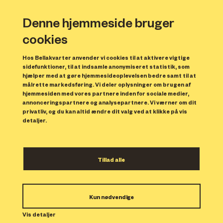
Denne hjemmeside bruger
cookies
Hos Bellakvarter anvender vi cookies til at aktivere vigtige
sidefunktioner, til at indsamle anonymiseret statistik, som
hjælper med at gøre hjemmesideoplevelsen bedre samt til at
målrette markedsføring. Vi deler oplysninger om brugen af
hjemmesiden med vores partnere inden for sociale medier,
annonceringspartnere og analysepartnere. Vi værner om dit
privatliv, og du kan altid ændre dit valg ved at klikke på vis
detaljer.
Til marts flytter de første
Tillad alle
nye beboere ind i
Karrékvarteret
Kun nødvendige
Til marts står 76 nye boliger klar til
Vis detaljer