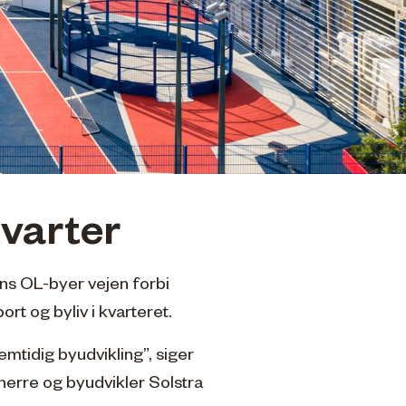
varter
ns OL-byer vejen forbi
rt og byliv i kvarteret.
remtidig byudvikling”, siger
erre og byudvikler Solstra