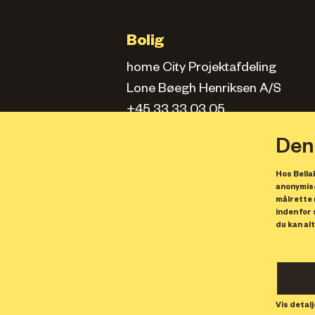
Bolig
home City Projektafdeling
Lone Bøegh Henriksen A/S
+45 33 33 03 05
city.projektafd@home.dk
Den
Hos Bellak
Kontorlejemål
anonymise
målrette 
Solstra Development
inden for
du kan alt
info@bellakvarter.dk
Butikslejemål
Solstra Development
Vis detalj