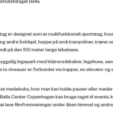
ivitetstaget Bella.
stag er designet som et multifunktionelt sportstag, hvo
 og andre boldspil, hoppe på små trampoliner, træne ve
undt på den 100 meter lange løbebane.
hyggelig legepark med klatreredskaber, legehuse, sa
 to niveauer er forbundet via trapper, en elevator og 
et mødeboks, hvor man kan holde pauser eller møder i
 Bella Center Copenhagen kan bruge taget til events
 at lave filmfremvisninger under åben himmel og andre