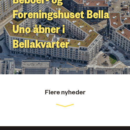
Foreningshuset Bella
Uno åbner i
Bellakvarter
Flere nyheder