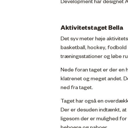
Development har designet Akt
Aktivitetstaget Bella
Det syv meter høje aktivitet
basketball, hockey, fodbold
træningsstationer og løbe r
Nede foran taget er der en 
klatrenet og meget andet. De
ned fra taget.
Taget har også en overdækk
Der er desuden indtænkt, at
ligesom der er mulighed for