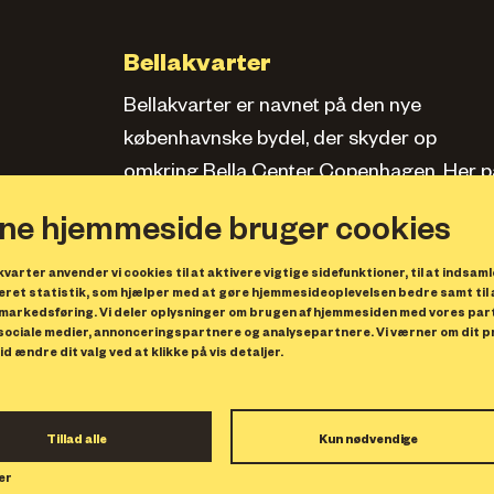
Bellakvarter
Bellakvarter er navnet på den nye
københavnske bydel, der skyder op
omkring Bella Center Copenhagen. Her pa
siden kan du læse om kvarteret, se bolige
ne hjemmeside bruger cookies
og erhverv samt opleve, hvad der sker.
varter anvender vi cookies til at aktivere vigtige sidefunktioner, til at indsaml
Privatlivspolitik
ret statistik, som hjælper med at gøre hjemmesideoplevelsen bedre samt til 
markedsføring. Vi deler oplysninger om brugen af hjemmesiden med vores par
 sociale medier, annonceringspartnere og analysepartnere. Vi værner om dit pri
id ændre dit valg ved at klikke på vis detaljer.
Bellakvarter Projektselskab A/
Center Boulevard 9
2300 København S
Tillad alle
Kun nødvendige
CVR 36950277
er