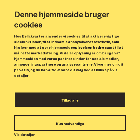
Denne hjemmeside bruger
cookies
Hos Bellakvarter anvender vi cookies til at aktivere vigtige
sidefunktioner, til at indsamle anonymiseret statistik, som
hjælper med at gøre hjemmesideoplevelsen bedre samt til at
målrette markedsføring. Vi deler oplysninger om brugen af
hjemmesiden med vores partnere inden for sociale medier,
annonceringspartnere og analysepartnere. Vi værner om dit
privatliv, og du kan altid ændre dit valg ved at klikke på vis
detaljer.
Dogville i Bellakvarter –
Tillad alle
vi maler byen gul
Inspireret af Lars von Triers film Dogville
Kun nødvendige
tegner vi omridset til den nye bydel op på
Vis detaljer