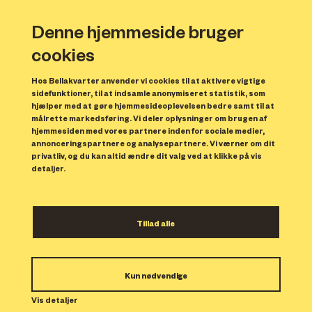
Denne hjemmeside bruger
cookies
Hos Bellakvarter anvender vi cookies til at aktivere vigtige
sidefunktioner, til at indsamle anonymiseret statistik, som
hjælper med at gøre hjemmesideoplevelsen bedre samt til at
målrette markedsføring. Vi deler oplysninger om brugen af
hjemmesiden med vores partnere inden for sociale medier,
annonceringspartnere og analysepartnere. Vi værner om dit
privatliv, og du kan altid ændre dit valg ved at klikke på vis
detaljer.
Bellakvarter belægges
Tillad alle
med sin helt egen flise
Fortove, kvartersveje og byrum
Kun nødvendige
belægges med en helt særlig flise i
Vis detaljer