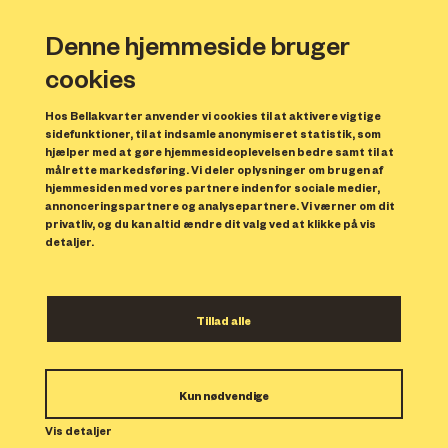
Denne hjemmeside bruger
cookies
Hos Bellakvarter anvender vi cookies til at aktivere vigtige
sidefunktioner, til at indsamle anonymiseret statistik, som
hjælper med at gøre hjemmesideoplevelsen bedre samt til at
målrette markedsføring. Vi deler oplysninger om brugen af
hjemmesiden med vores partnere inden for sociale medier,
annonceringspartnere og analysepartnere. Vi værner om dit
privatliv, og du kan altid ændre dit valg ved at klikke på vis
detaljer.
De frivillige i Bella Byhave
Tillad alle
har fået deres egen
forening
Kun nødvendige
Bella Byhave startede som et
Vis detaljer