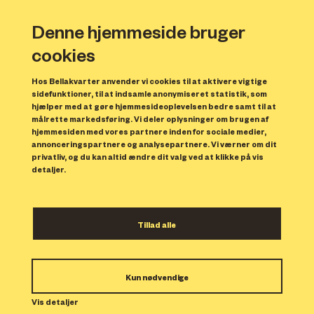
Denne hjemmeside bruger
cookies
Hos Bellakvarter anvender vi cookies til at aktivere vigtige
sidefunktioner, til at indsamle anonymiseret statistik, som
hjælper med at gøre hjemmesideoplevelsen bedre samt til at
målrette markedsføring. Vi deler oplysninger om brugen af
hjemmesiden med vores partnere inden for sociale medier,
annonceringspartnere og analysepartnere. Vi værner om dit
privatliv, og du kan altid ændre dit valg ved at klikke på vis
detaljer.
Nyt P-hus i Bellakvarter
Tillad alle
lægger lokaler til det
mest velbesøgte
Kun nødvendige
modeshow under
Vis detaljer