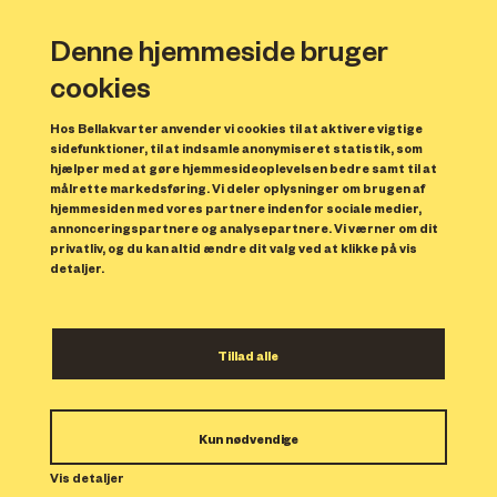
Denne hjemmeside bruger
cookies
Hos Bellakvarter anvender vi cookies til at aktivere vigtige
sidefunktioner, til at indsamle anonymiseret statistik, som
hjælper med at gøre hjemmesideoplevelsen bedre samt til at
målrette markedsføring. Vi deler oplysninger om brugen af
hjemmesiden med vores partnere inden for sociale medier,
annonceringspartnere og analysepartnere. Vi værner om dit
privatliv, og du kan altid ændre dit valg ved at klikke på vis
detaljer.
Planer om to nye
Tillad alle
daginstitutioner i
Bellakvarter
Kun nødvendige
Udviklingen af Bellakvarter er godt
Vis detaljer