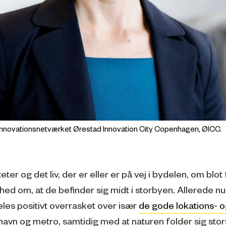
r innovationsnetværket Ørestad Innovation City Copenhagen, ØICC.
eter og det liv, der er eller er på vej i bydelen, om blot f
thed om, at de befinder sig midt i storbyen. Allerede n
les positivt overrasket over især
de gode lokations- 
thavn og metro, samtidig med at naturen folder sig sto