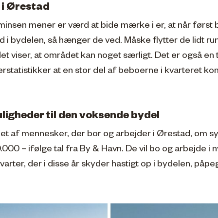
 i Ørestad
minsen mener er værd at bide mærke i er, at når først
 i bydelen, så hænger de ved. Måske flytter de lidt run
det viser, at området kan noget særligt. Det er også en
erstatistikker at en stor del af beboerne i kvarteret k
igheder til den voksende bydel
allet af mennesker, der bor og arbejder i Ørestad, om sy
000 – ifølge tal fra By & Havn. De vil bo og arbejde i 
arter, der i disse år skyder hastigt op i bydelen, påpe