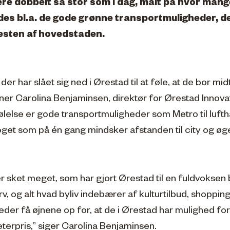
ære dobbelt så stor som i dag, målt på hvor mange
es bl.a. de gode grønne transportmuligheder, de
esten af hovedstaden.
 har slået sig ned i Ørestad til at føle, at de bor midt 
mener Carolina Benjaminsen, direktør for Ørestad Innov
ølelse er gode transportmuligheder som Metro til lufth
noget som på én gang mindsker afstanden til city og øge
 der sket meget, som har gjort Ørestad til en fuldvoks
v, og alt hvad byliv indebærer af kulturtilbud, shoppin
der få øjnene op for, at de i Ørestad har mulighed for 
eterpris,” siger Carolina Benjaminsen.