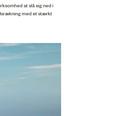
irksomhed at slå sig ned i
åndsrækning med et stærkt