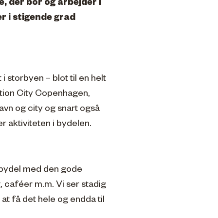
, der bor og arbejder i
r i stigende grad
i storbyen – blot til en helt
ation City Copenhagen,
avn og city og snart også
r aktiviteten i bydelen.
en bydel med den gode
g, caféer m.m. Vi ser stadig
at få det hele og endda til