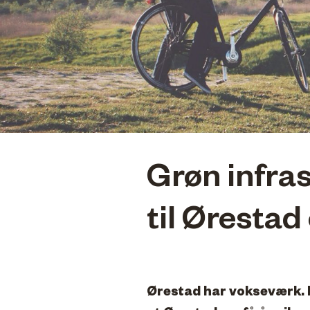
Grøn infra
til Ørestad
Ørestad har vokseværk. Li