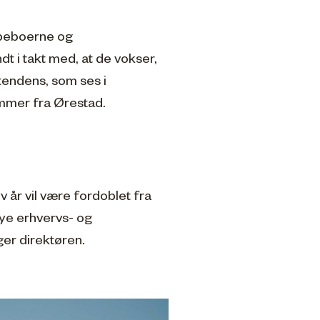
 beboerne og
dt i takt med, at de vokser,
 tendens, som ses i
ommer fra Ørestad.
v år vil være fordoblet fra
nye erhvervs- og
ger direktøren.