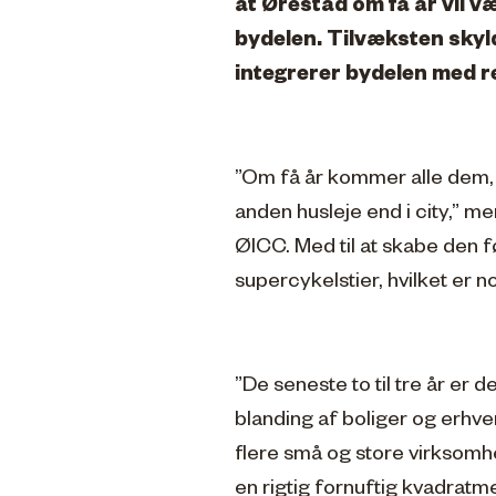
at Ørestad om få år vil v
bydelen. Tilvæksten skyld
integrerer bydelen med r
”Om få år kommer alle dem, der
anden husleje end i city,” 
ØICC. Med til at skabe den f
supercykelstier, hvilket er 
”De seneste to til tre år er
blanding af boliger og erhver
flere små og store virksomhe
en rigtig fornuftig kvadratm