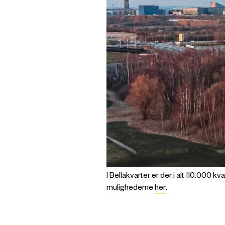
I Bellakvarter er der i alt 110.0
mulighederne
her
.