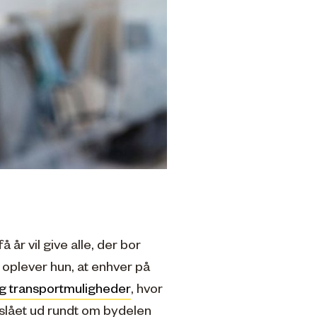
å år vil give alle, der bor
u oplever hun, at enhver på
og transportmuligheder
, hvor
rslået ud rundt om bydelen