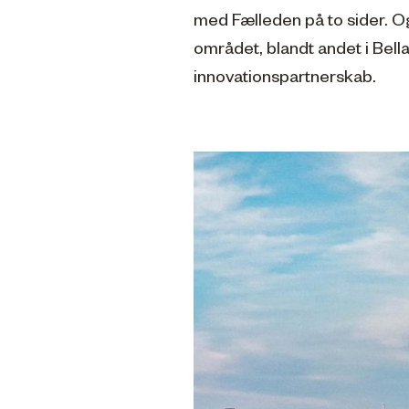
med Fælleden på to sider. Og
området, blandt andet i Bell
innovationspartnerskab.