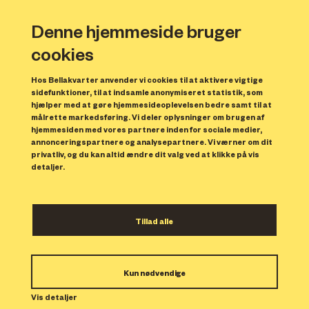
Denne hjemmeside bruger
cookies
Hos Bellakvarter anvender vi cookies til at aktivere vigtige
sidefunktioner, til at indsamle anonymiseret statistik, som
hjælper med at gøre hjemmesideoplevelsen bedre samt til at
målrette markedsføring. Vi deler oplysninger om brugen af
hjemmesiden med vores partnere inden for sociale medier,
annonceringspartnere og analysepartnere. Vi værner om dit
privatliv, og du kan altid ændre dit valg ved at klikke på vis
detaljer.
Bellakvarter er det
Tillad alle
perfekte hjem for dig, der
går op i at leve
Kun nødvendige
bæredygtigt
Vis detaljer